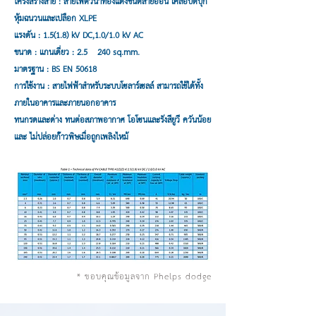
โครงสร้างสาย : สายไฟตัวนำทองแดงชนิดสายอ่อน เคลือบดีบุก
หุ้มฉนวนและเปลือก XLPE
แรงดัน : 1.5(1.8) kV DC,1.0/1.0 kV AC
ขนาด : แกนเดี่ยว : 2.5 – 240 sq.mm.
มาตรฐาน : BS EN 50618
การใช้งาน : สายไฟฟ้าสำหรับระบบโซลาร์เซลล์ สามารถใช้ได้ทั้ง
ภายในอาคารและภายนอกอาคาร
ทนกรดและด่าง ทนต่อสภาพอากาศ โอโซนและรังสียูวี ควันน้อย
และ ไม่ปล่อยก๊าวพิษเมื่อถูกเพลิงไหม้
* ขอบคุณข้อมูลจาก Phelps dodge